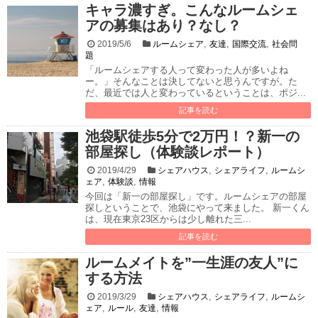
キャラ濃すぎ。こんなルームシェ
アの募集はあり？なし？
,
,
,
2019/5/6
ルームシェア
友達
国際交流
社会問
題
「ルームシェアする人って変わった人が多いよね
ー。」そんなことは決してないと思うんですが。た
だ、最近では人と変わっているということは、ポジ...
記事を読む
池袋駅徒歩5分で2万円！？新一の
部屋探し（体験談レポート）
,
,
2019/4/29
シェアハウス
シェアライフ
ルームシ
,
,
ェア
体験談
情報
今回は「新一の部屋探し」です。ルームシェアの部屋
探しということで、池袋にやって来ました。 新一くん
は、現在東京23区からは少し離れた三...
記事を読む
ルームメイトを”一生涯の友人”に
する方法
,
,
2019/3/29
シェアハウス
シェアライフ
ルームシ
,
,
,
ェア
ルール
友達
情報