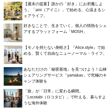
【週末の提案】誰かの「好き」にお邪魔しよ
う。「aini（アイニ）」で始める、心温まるシ
ェアライフ。
好きなことで、生きていく。個人の情熱をシェ
アするプラットフォーム「MOSH」
【モノを持たない身軽さ】『Alice.style』で始
める、賢くて自由なニューノーマル・ライフ。
あなただけの「秘密基地」を見つけよう！山林
シェアリングサービス「yamakas」で究極のキ
ャンプ体験を
「旅」が「日常」に変わる瞬間。
「Locotabi（ロコタビ）」で叶える、暮らすよ
うな海外体験