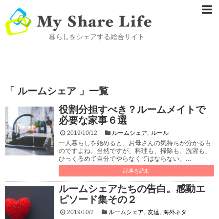
暮らしをシェアする総合サイト
「 ルームシェア 」一覧
役割分担すべき？ルームメイトで
必要な家事６選
,
2019/10/12
ルームシェア
ルール
一人暮らしを始めると、お母さんの気持ちが分かるも
のですよね。当然ですが、料理も、掃除も、洗濯も、
ひっくるめて自分でやらなくてはならない。...
記事を読む
ルームシェアたちの告白。感動エ
ピソード集その２
,
,
2019/10/2
ルームシェア
友達
海外ネタ