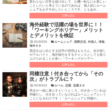
変わらない日常を抜け出して、心機一転なにか新しい
ことしたいと考えているのであれば、個人的にルーム
シェアをおすすめしたいところです。ともあれ...
記事を読む
海外経験で活躍の場を世界に！！
「ワーキングホリデー」メリット
とデメリットを検証
,
,
,
,
2019/3/20
ルームシェア
国際交流
外国人
情報
海外ネタ
英語をはじめとする語学の習得はもちろん、自分探し
やアルバイト、海外旅行をするチャンスとしても取り
上げられることが多い「ワーキングホリデー...
記事を読む
同棲注意！付き合ってから「その
次」がトラブルに？
,
,
2019/3/16
ルール
恋愛
恋愛ネタ
男女が一緒に暮らすというところ。付き合っていれば
同棲だし、付き合っていなければルームシェアという
ことになるわけです（「ルームシェアと同棲の...
記事を読む