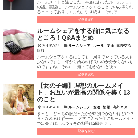
ルームメイトと過ごした、本当にあったルームシェア
の話。実際に、ルームシェアをすることでのみ得られ
る日々ってありますよね。引き続き、それぞ...
記事を読む
ルームシェアをする前に気になる
ところ！Q&Aまとめ
,
,
,
,
2019/7/27
ルームシェア
ルール
友達
国際交流
情報
ルームシェアをするにしても、周りでやっている人も
少ないですし、何から始めれば良いのか分からないも
のですよね。それに、知っておかないと後々...
記事を読む
【女の子編】理想のルームメイ
ト。お互いが最高の関係を築く13
のこと
,
,
,
2019/5/18
ルームシェア
友達
情報
海外ネタ
きっと、どっちの服だったかが区別つかないほどに仲
良くなれるはずーー。 大学に入った年にルームメイト
で出会えば、ふつうその相手は2回テキ...
記事を読む