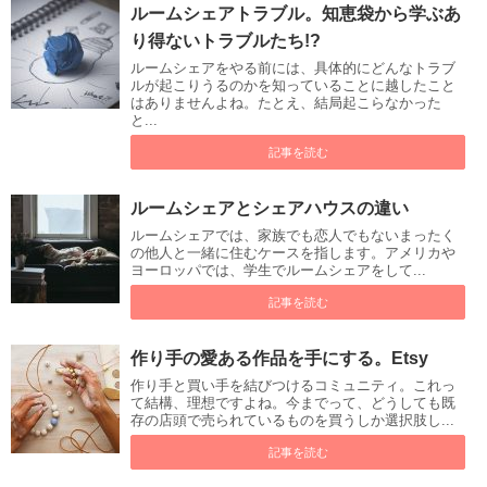
ルームシェアトラブル。知恵袋から学ぶあ
り得ないトラブルたち!?
ルームシェアをやる前には、具体的にどんなトラブ
ルが起こりうるのかを知っていることに越したこと
はありませんよね。たとえ、結局起こらなかった
と...
記事を読む
ルームシェアとシェアハウスの違い
ルームシェアでは、家族でも恋人でもないまったく
の他人と一緒に住むケースを指します。アメリカや
ヨーロッパでは、学生でルームシェアをして...
記事を読む
作り手の愛ある作品を手にする。Etsy
作り手と買い手を結びつけるコミュニティ。これっ
て結構、理想ですよね。今までって、どうしても既
存の店頭で売られているものを買うしか選択肢し...
記事を読む