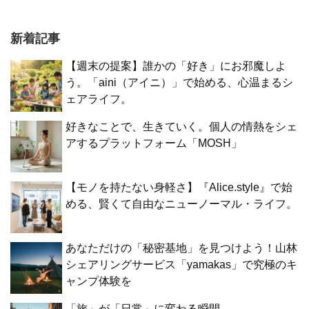
新着記事
【週末の提案】誰かの「好き」にお邪魔しよ
う。「aini（アイニ）」で始める、心温まるシ
ェアライフ。
好きなことで、生きていく。個人の情熱をシェ
アするプラットフォーム「MOSH」
【モノを持たない身軽さ】『Alice.style』で始
める、賢くて自由なニューノーマル・ライフ。
あなただけの「秘密基地」を見つけよう！山林
シェアリングサービス「yamakas」で究極のキ
ャンプ体験を
「旅」が「日常」に変わる瞬間。