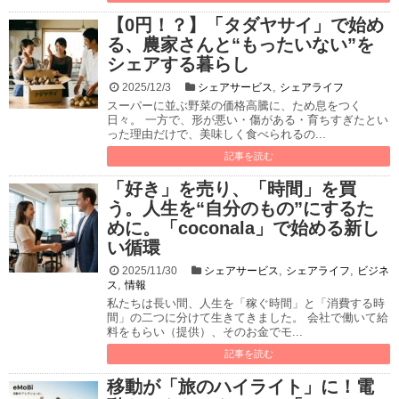
【0円！？】「タダヤサイ」で始め
る、農家さんと“もったいない”を
シェアする暮らし
,
2025/12/3
シェアサービス
シェアライフ
スーパーに並ぶ野菜の価格高騰に、ため息をつく
日々。 一方で、形が悪い・傷がある・育ちすぎたとい
った理由だけで、美味しく食べられるの...
記事を読む
「好き」を売り、「時間」を買
う。人生を“自分のもの”にするた
めに。「coconala」で始める新し
い循環
,
,
2025/11/30
シェアサービス
シェアライフ
ビジネ
,
ス
情報
私たちは長い間、人生を「稼ぐ時間」と「消費する時
間」の二つに分けて生きてきました。 会社で働いて給
料をもらい（提供）、そのお金でモ...
記事を読む
移動が「旅のハイライト」に！電