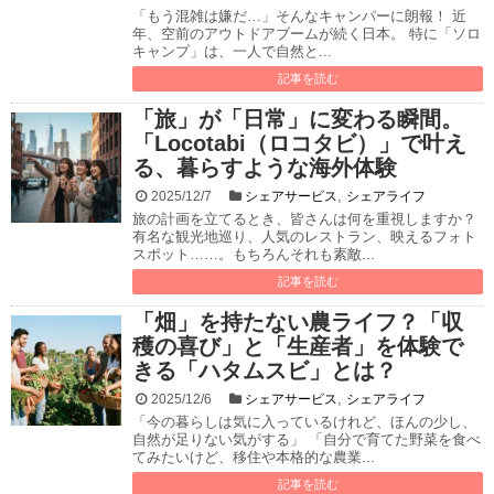
「もう混雑は嫌だ…」そんなキャンパーに朗報！ 近
年、空前のアウトドアブームが続く日本。 特に「ソロ
キャンプ」は、一人で自然と...
記事を読む
「旅」が「日常」に変わる瞬間。
「Locotabi（ロコタビ）」で叶え
る、暮らすような海外体験
,
2025/12/7
シェアサービス
シェアライフ
旅の計画を立てるとき、皆さんは何を重視しますか？
有名な観光地巡り、人気のレストラン、映えるフォト
スポット……。もちろんそれも素敵...
記事を読む
「畑」を持たない農ライフ？「収
穫の喜び」と「生産者」を体験で
きる「ハタムスビ」とは？
,
2025/12/6
シェアサービス
シェアライフ
「今の暮らしは気に入っているけれど、ほんの少し、
自然が足りない気がする」 「自分で育てた野菜を食べ
てみたいけど、移住や本格的な農業...
記事を読む