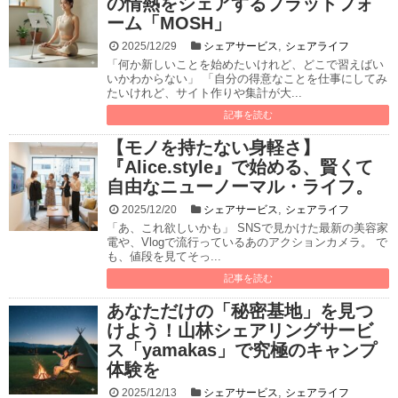
の情熱をシェアするプラットフォ
ーム「MOSH」
,
2025/12/29
シェアサービス
シェアライフ
「何か新しいことを始めたいけれど、どこで習えばい
いかわからない」 「自分の得意なことを仕事にしてみ
たいけれど、サイト作りや集計が大...
記事を読む
【モノを持たない身軽さ】
『Alice.style』で始める、賢くて
自由なニューノーマル・ライフ。
,
2025/12/20
シェアサービス
シェアライフ
「あ、これ欲しいかも」 SNSで見かけた最新の美容家
電や、Vlogで流行っているあのアクションカメラ。 で
も、値段を見てそっ...
記事を読む
あなただけの「秘密基地」を見つ
けよう！山林シェアリングサービ
ス「yamakas」で究極のキャンプ
体験を
,
2025/12/13
シェアサービス
シェアライフ