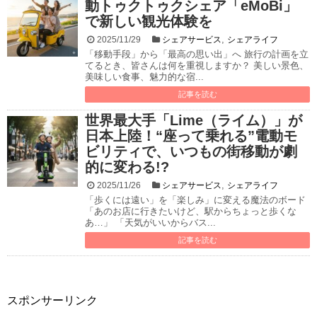
動トゥクトゥクシェア「eMoBi」
で新しい観光体験を
,
2025/11/29
シェアサービス
シェアライフ
「移動手段」から「最高の思い出」へ 旅行の計画を立
てるとき、皆さんは何を重視しますか？ 美しい景色、
美味しい食事、魅力的な宿...
記事を読む
世界最大手「Lime（ライム）」が
日本上陸！“座って乗れる”電動モ
ビリティで、いつもの街移動が劇
的に変わる!?
,
2025/11/26
シェアサービス
シェアライフ
「歩くには遠い」を「楽しみ」に変える魔法のボード
「あのお店に行きたいけど、駅からちょっと歩くな
あ…」 「天気がいいからバス...
記事を読む
スポンサーリンク