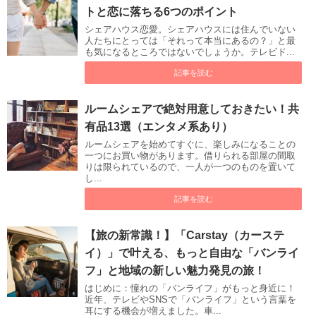
トと恋に落ちる6つのポイント
シェアハウス恋愛。シェアハウスには住んでいない
人たちにとっては「それって本当にあるの？」と最
も気になるところではないでしょうか。テレビド...
記事を読む
ルームシェアで絶対用意しておきたい！共
有品13選（エンタメ系あり）
ルームシェアを始めてすぐに、楽しみになることの
一つにお買い物があります。借りられる部屋の間取
りは限られているので、一人が一つのものを置いて
し...
記事を読む
【旅の新常識！】「Carstay（カーステ
イ）」で叶える、もっと自由な「バンライ
フ」と地域の新しい魅力発見の旅！
はじめに：憧れの「バンライフ」がもっと身近に！
近年、テレビやSNSで「バンライフ」という言葉を
耳にする機会が増えました。車...