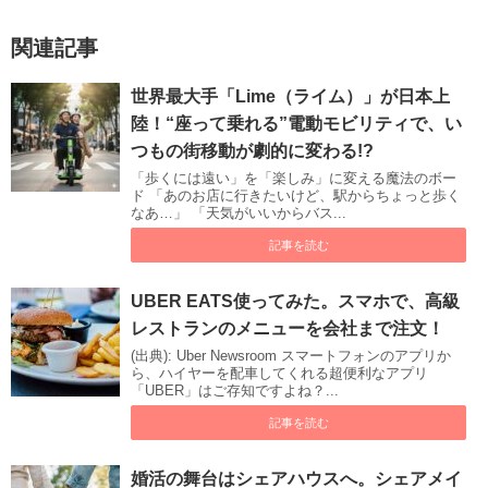
関連記事
世界最大手「Lime（ライム）」が日本上
陸！“座って乗れる”電動モビリティで、い
つもの街移動が劇的に変わる!?
「歩くには遠い」を「楽しみ」に変える魔法のボー
ド 「あのお店に行きたいけど、駅からちょっと歩く
なあ…」 「天気がいいからバス...
記事を読む
UBER EATS使ってみた。スマホで、高級
レストランのメニューを会社まで注文！
(出典): Uber Newsroom スマートフォンのアプリか
ら、ハイヤーを配車してくれる超便利なアプリ
「UBER」はご存知ですよね？...
記事を読む
婚活の舞台はシェアハウスへ。シェアメイ