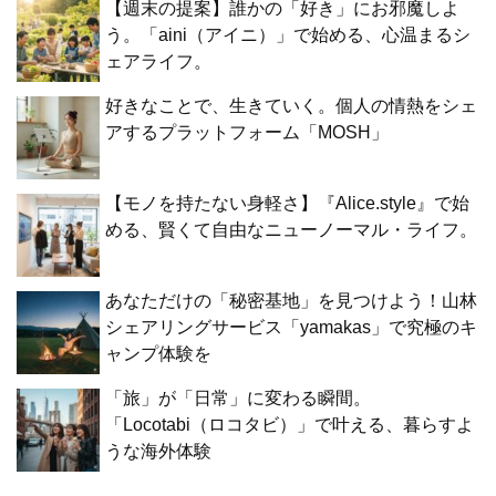
【週末の提案】誰かの「好き」にお邪魔しよ
う。「aini（アイニ）」で始める、心温まるシ
ェアライフ。
好きなことで、生きていく。個人の情熱をシェ
アするプラットフォーム「MOSH」
【モノを持たない身軽さ】『Alice.style』で始
める、賢くて自由なニューノーマル・ライフ。
あなただけの「秘密基地」を見つけよう！山林
シェアリングサービス「yamakas」で究極のキ
ャンプ体験を
「旅」が「日常」に変わる瞬間。
「Locotabi（ロコタビ）」で叶える、暮らすよ
うな海外体験