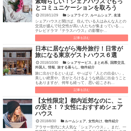
素晴らしい！シェアハウスでもっ
とコミュニケーションを取ろう
,
,
2018/11/29
シェアライフ
ルームシェア
友達
シェアハウスと聞けば、住んでいる人はみんな人との
交流が盛んで社交性が高い人たちが集まっている...。
テレビドラマ『テラスハウス』の影響か...
記事を読む
日本に居ながら海外旅行！日常が
旅になる東京ゲストハウス６選
,
,
,
2018/10/30
シェアサービス
まとめ系
国際交流
,
,
,
外国人
情報
旅する暮らし
物件紹介
旅に出かけるといえば、やっぱり「人との出会い」。
美しい絶景や、舌がとろけるような絶品に出会うこと
もありますが、何年も経って、思い起こされ...
記事を読む
【女性限定】都内近郊なのに、こ
の安さ！？女性におすすめシェア
ハウス
,
,
2018/8/30
ルームシェア
女性向け
物件紹介
アラサー世代に大人気な「シェアハウス」。まだ、一