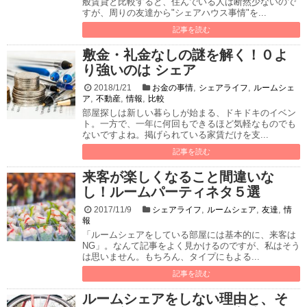
般賃貸と比較すると、住んでいる人は断然少ないので
すが、周りの友達から"シェアハウス事情"を...
記事を読む
敷金・礼金なしの謎を解く！０よ
り強いのは シェア
,
,
2018/1/21
お金の事情
シェアライフ
ルームシェ
,
,
,
ア
不動産
情報
比較
部屋探しは新しい暮らしが始まる、ドキドキのイベン
ト。一方で、一年に何回もできるほど気軽なものでも
ないですよね。掲げられている家賃だけを支...
記事を読む
来客が楽しくなること間違いな
し！ルームパーティネタ５選
,
,
,
2017/11/9
シェアライフ
ルームシェア
友達
情
報
「ルームシェアをしている部屋には基本的に、来客は
NG」。なんて記事をよく見かけるのですが、私はそう
は思いません。もちろん、タイプにもよる...
記事を読む
ルームシェアをしない理由と、そ