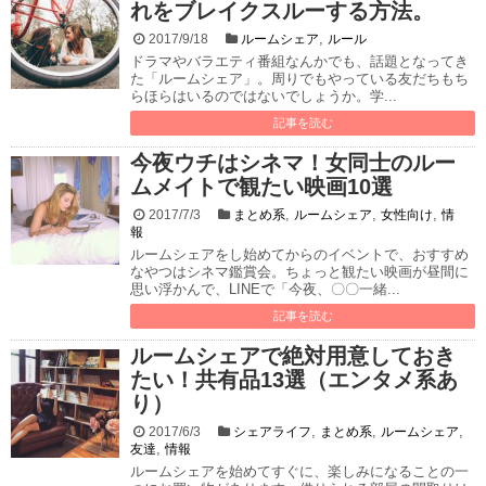
れをブレイクスルーする方法。
,
2017/9/18
ルームシェア
ルール
ドラマやバラエティ番組なんかでも、話題となってき
た「ルームシェア」。周りでもやっている友だちもち
らほらはいるのではないでしょうか。学...
記事を読む
今夜ウチはシネマ！女同士のルー
ムメイトで観たい映画10選
,
,
,
2017/7/3
まとめ系
ルームシェア
女性向け
情
報
ルームシェアをし始めてからのイベントで、おすすめ
なやつはシネマ鑑賞会。ちょっと観たい映画が昼間に
思い浮かんで、LINEで「今夜、〇〇一緒...
記事を読む
ルームシェアで絶対用意しておき
たい！共有品13選（エンタメ系あ
り）
,
,
,
2017/6/3
シェアライフ
まとめ系
ルームシェア
,
友達
情報
ルームシェアを始めてすぐに、楽しみになることの一