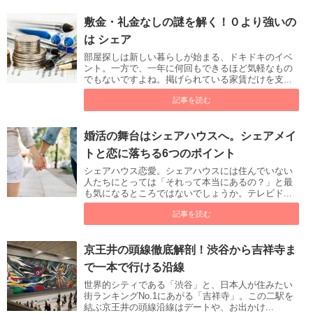
敷金・礼金なしの謎を解く！０より強いの
は シェア
部屋探しは新しい暮らしが始まる、ドキドキのイベ
ント。一方で、一年に何回もできるほど気軽なもの
でもないですよね。掲げられている家賃だけを支...
記事を読む
婚活の舞台はシェアハウスへ。シェアメイ
トと恋に落ちる6つのポイント
シェアハウス恋愛。シェアハウスには住んでいない
人たちにとっては「それって本当にあるの？」と最
も気になるところではないでしょうか。テレビド...
記事を読む
京王井の頭線徹底解剖！渋谷から吉祥寺ま
で一本で行ける沿線
世界的シティである「渋谷」と、日本人が住みたい
街ランキングNo.1にあがる「吉祥寺」。この二駅を
結ぶ京王井の頭線沿線はデートや、お出かけ...