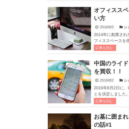
オフィススペ
い方
2016/8/2
シ
2014年に創業さ
フィススペースを借
記事を読む
中国のライドシェ
を買収！！
2016/8/2
シ
2016年8月2日に、
とを決定しました。1
記事を読む
お墓に囲まれ
の話#1