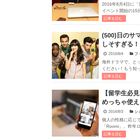
2016年8月4日
イベント開始の15分
記事を読む
(500)日の
しそすぎる！
2016/8/4
フ
海外ドラマで、と
ください！もう知っ
記事を読む
【留学生必見
めっちゃ使え
2016/8/3
シ
個人の性格に応じ
「Roomi」。昨年
記事を読む