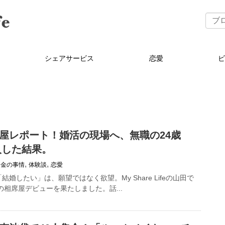
シェアサービス
恋愛
屋レポート！婚活の現場へ、無職の24歳
入した結果。
,
,
お金の事情
体験談
恋愛
婚したい」は、願望ではなく欲望。My Share Lifeの山田で
の相席屋デビューを果たしました。話...