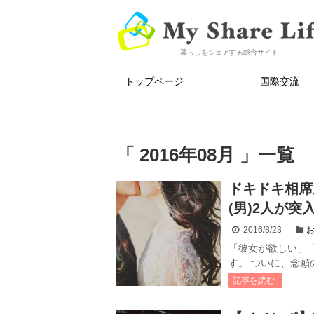
暮らしをシェアする総合サイト
トップページ
国際交流
「 2016年08月 」一覧
ドキドキ相席
(男)2人が突
2016/8/23
「彼女が欲しい」「結
す。 ついに、念願
記事を読む