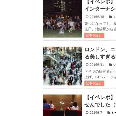
【イベレポ】
インターナシ
2016/8/15
幾つになっても、夏は
先日、池袋駅から歩
記事を読む
ロンドン、ニ
る美しすぎる
2016/8/11
ドイツの研究者が
上げ、GPSデータ
記事を読む
【イベレポ】
せんでした（
2016/8/7
ミ