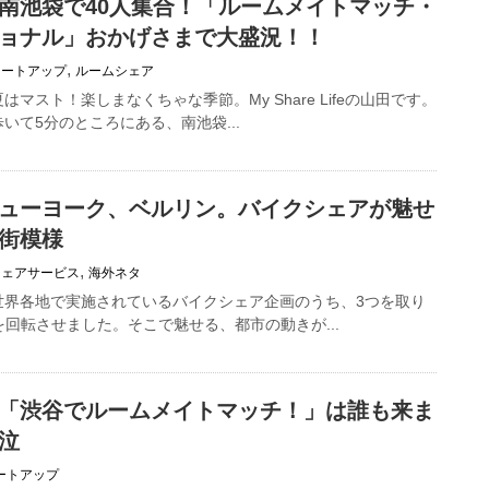
南池袋で40人集合！「ルームメイトマッチ・
ョナル」おかげさまで大盛況！！
,
ミートアップ
ルームシェア
マスト！楽しまなくちゃな季節。My Share Lifeの山田です。
いて5分のところにある、南池袋...
ューヨーク、ベルリン。バイクシェアが魅せ
街模様
,
シェアサービス
海外ネタ
世界各地で実施されているバイクシェア企画のうち、3つを取り
を回転させました。そこで魅せる、都市の動きが...
「渋谷でルームメイトマッチ！」は誰も来ま
泣
ートアップ