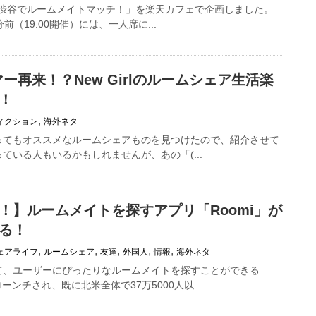
に「渋谷でルームメイトマッチ！」を楽天カフェで企画しました。
前（19:00開催）には、一人席に...
サマー再来！？New Girlのルームシェア生活楽
！
,
ィクション
海外ネタ
ってもオススメなルームシェアものを見つけたので、紹介させて
ている人もいるかもしれませんが、あの「(...
！】ルームメイトを探すアプリ「Roomi」が
る！
,
,
,
,
,
ェアライフ
ルームシェア
友達
外国人
情報
海外ネタ
て、ユーザーにぴったりなルームメイトを探すことができる
ローンチされ、既に北米全体で37万5000人以...