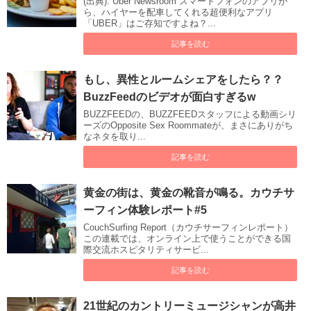
(出典): Uber Newsroom スマートフォンのアプリか
ら、ハイヤーを配車してくれる超便利なアプリ
「UBER」はご存知ですよね？...
記事を読む
もし、異性とルームシェアをしたら？？
BuzzFeedのビデオが面白すぎるw
BUZZFEEDの、BUZZFEEDスタッフによる動画シリ
ーズのOpposite Sex Roommateが、まさにありがち
なネタを取り...
記事を読む
黄金の街は、黄金の靴音が鳴る。カウチサ
ーフィン体験レポート#5
CouchSurfing Report（カウチサーフィンレポート）
この連載では、オンライン上で使うことができる国
際交流ホスピタリティサービ...
記事を読む
21世紀のカントリーミュージシャンが高井