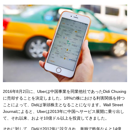
2016年8月2日に、Uberは中国事業を同業他社であったDidi Chuxing
に売却することを決定しました。18%の株における利害関係を持つ
ことによって、Didiは筆頭株主となることになります。Wall Street
Journalによると、Uberは2013年に中国へサービス展開に乗り出し
て、それ以来、およそ10億ドル以上を投資してきました。
それに対して、Didiは2012年に設立され、単独で昨年なんと14億