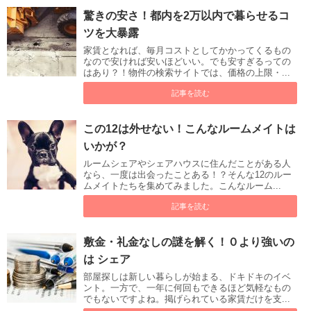
驚きの安さ！都内を2万以内で暮らせるコ
ツを大暴露
家賃となれば、毎月コストとしてかかってくるもの
なので安ければ安いほどいい。でも安すぎるっての
はあり？！物件の検索サイトでは、価格の上限・...
記事を読む
この12は外せない！こんなルームメイトは
いかが？
ルームシェアやシェアハウスに住んだことがある人
なら、一度は出会ったことある！？そんな12のルー
ムメイトたちを集めてみました。こんなルーム...
記事を読む
敷金・礼金なしの謎を解く！０より強いの
は シェア
部屋探しは新しい暮らしが始まる、ドキドキのイベ
ント。一方で、一年に何回もできるほど気軽なもの
でもないですよね。掲げられている家賃だけを支...