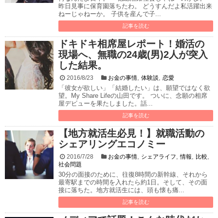
昨日見事に保育園落ちたわ。 どうすんだよ私活躍出来
ねーじゃねーか。 子供を産んで子...
記事を読む
ドキドキ相席屋レポート！婚活の
現場へ、無職の24歳(男)2人が突入
した結果。
,
,
2016/8/23
お金の事情
体験談
恋愛
「彼女が欲しい」「結婚したい」は、願望ではなく欲
望。My Share Lifeの山田です。 ついに、念願の相席
屋デビューを果たしました。話...
記事を読む
【地方就活生必見！】就職活動の
シェアリングエコノミー
,
,
,
,
2016/7/28
お金の事情
シェアライフ
情報
比較
社会問題
30分の面接のために、往復8時間の新幹線、それから
最寄駅までの時間を入れたら約1日。そして、その面
接に落ちた。地方就活生には、頭も懐も痛...
記事を読む