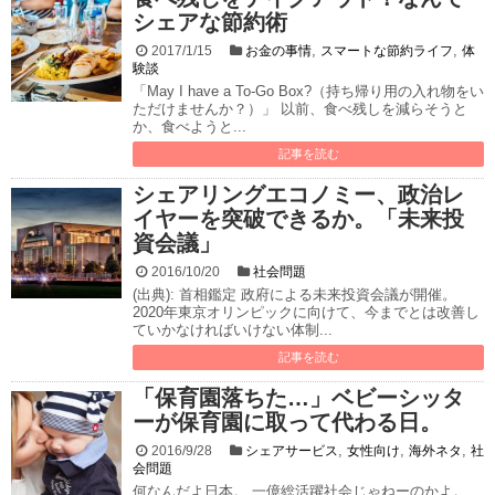
シェアな節約術
,
,
2017/1/15
お金の事情
スマートな節約ライフ
体
験談
「May I have a To-Go Box?（持ち帰り用の入れ物をい
ただけませんか？）」 以前、食べ残しを減らそうと
か、食べようと...
記事を読む
シェアリングエコノミー、政治レ
イヤーを突破できるか。「未来投
資会議」
2016/10/20
社会問題
(出典): 首相鑑定 政府による未来投資会議が開催。
2020年東京オリンピックに向けて、今までとは改善し
ていかなければいけない体制...
記事を読む
「保育園落ちた…」ベビーシッタ
ーが保育園に取って代わる日。
,
,
,
2016/9/28
シェアサービス
女性向け
海外ネタ
社
会問題
何なんだよ日本。 一億総活躍社会じゃねーのかよ。