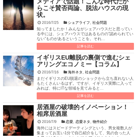
メディアで話題！こんな時代だか
らこそ賛否両論、脱法ハウスの現
状。
,
2016/7/25
シェアライフ
社会問題
知ってましたか！みんながシェアハウスだと思ってい
る中には、シェアハウスではあるものの”認められてい
ない”ものがあるということを。それ...
記事を読む
イギリスEU離脱の裏側で進むシェ
アリングエコノミー【コラム】
,
2016/7/16
海外ネタ
社会問題
まだイギリスのEU脱退のショックから立ち直れない人
もたくさんいるはず。ですが、イギリス実際に入って
みれば、特にITな領域を見てみると...
記事を読む
居酒屋の破壊的イノベーション！
相席居酒屋
,
,
2016/7/9
恋愛
恋愛ネタ
物件紹介
海外にはスピードデーティングという、男女複数人が
集まってお互い1分で自己紹介をして、気の合った人