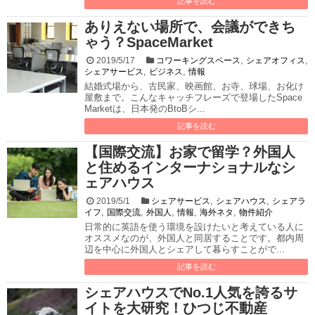
記事を読む
ありえない場所で、会議ができち
ゃう？SpaceMarket
,
,
2019/5/17
コワーキングスペース
シェアオフィス
,
,
シェアサービス
ビジネス
情報
結婚式場から、古民家、映画館、お寺、球場、お化け
屋敷まで。こんなキャッチフレーズで登場したSpace
Marketは、日本発のBtoBシ...
記事を読む
【国際交流】お家で留学？外国人
と住めるインターナショナルなシ
ェアハウス
,
,
2019/5/1
シェアサービス
シェアハウス
シェアラ
,
,
,
,
,
イフ
国際交流
外国人
情報
海外ネタ
物件紹介
日常的に英語を使う環境を設けたいと考えている人に
オススメなのが、外国人と同居することです。都内周
辺を中心に外国人とシェアして暮らすことがで...
記事を読む
シェアハウスでNo.1人気を誇るサ
イトを大研究！ひつじ不動産