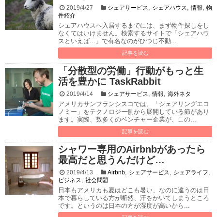
,
,
,
2019/4/27
シェアサービス
シェアハウス
情報
物
件紹介
シェアハウスへ入居するまでには、まず物件探しをし
なくてはいけません。検索するサイトで「シェアハウ
スといえば...」で有名なのがひつじ不動...
記事を読む
「分散型の労働」行動がもっと生
活を豊かに TaskRabbit
,
,
2019/4/14
シェアサービス
情報
海外ネタ
アメリカサンフランシスコでは、「シェアリングエコ
ノミー」をテクノロジー側から展開している節があり
ます。実際、数多くのベンチャー企業が、この...
記事を読む
シャワー専用のAirbnbがあったら
最高だと思うんだけど…
,
,
,
2019/4/13
Airbnb
シェアサービス
シェアライフ
,
ビジネス
社会問題
日本もアメリカも夏はどこも暑い、なのに違うのは日
本で暮らしている方が断然、汗をかいてしまうところ
です。というのは日本の方が湿度が高いから...