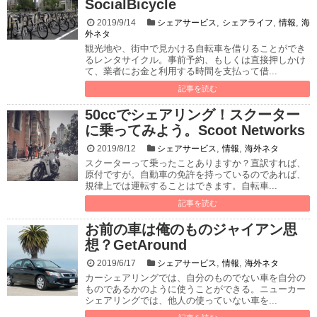
SocialBicycle
,
,
,
2019/9/14
シェアサービス
シェアライフ
情報
海
外ネタ
観光地や、街中で見かける自転車を借りることができ
るレンタサイクル。事前予約、もしくは直接押しかけ
て、業者にお金と利用する時間を支払って借...
記事を読む
50ccでシェアリング！スクーター
に乗ってみよう。Scoot Networks
,
,
2019/8/12
シェアサービス
情報
海外ネタ
スクーターって乗ったことありますか？直訳すれば、
原付ですが。自動車の免許を持っているのであれば、
規律上では運転することはできます。自転車...
記事を読む
お前の車は俺のものジャイアン思
想？GetAround
,
,
2019/6/17
シェアサービス
情報
海外ネタ
カーシェアリングでは、自分のものでない車を自分の
ものであるかのように使うことができる。ニューカー
シェアリングでは、他人の使っていない車を...