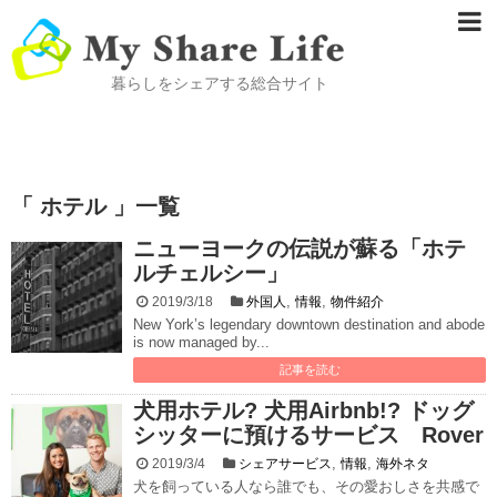
暮らしをシェアする総合サイト
「 ホテル 」一覧
ニューヨークの伝説が蘇る「ホテ
ルチェルシー」
,
,
2019/3/18
外国人
情報
物件紹介
New York’s legendary downtown destination and abode
is now managed by...
記事を読む
犬用ホテル? 犬用Airbnb!? ドッグ
シッターに預けるサービス Rover
,
,
2019/3/4
シェアサービス
情報
海外ネタ
犬を飼っている人なら誰でも、その愛おしさを共感で