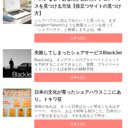
スを見つける方法【役立つサイトの見つけ
方】
シェアハウスに住んでみたい！と思ったら、まず
GoogleやYahoo!のような検索エンジンを使って、
「シェアハウス」と検索しますよね。検...
記事を読む
失敗してしまったシェアサービスBlackJet
BlackJetは、オンデマンドのプライベートジェット
を予約することができました。実際、プライベート
ジェットといえば金持ちの移動手段...
記事を読む
日本の文化が育ったシェアハウスここにあ
り。トキワ荘
漫画があれば、きっと日本はもっと明るくなるはず
ーーー。 今から、およそ60年も前のこと。日本のシ
ェア史があるならば、それを語る上で外せ...
記事を読む