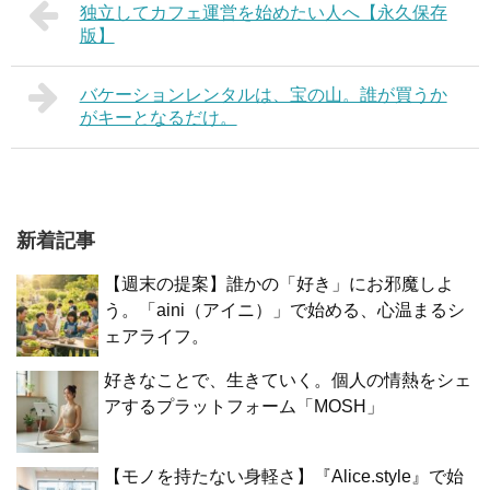
独立してカフェ運営を始めたい人へ【永久保存
版】
バケーションレンタルは、宝の山。誰が買うか
がキーとなるだけ。
新着記事
【週末の提案】誰かの「好き」にお邪魔しよ
う。「aini（アイニ）」で始める、心温まるシ
ェアライフ。
好きなことで、生きていく。個人の情熱をシェ
アするプラットフォーム「MOSH」
【モノを持たない身軽さ】『Alice.style』で始