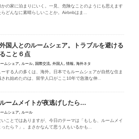
誰かの家に泊まりにいく。一見、危険なことのようにも思えます
どんなに素晴らしいことか。Airbnbはま...
外国人とのルームシェア。トラブルを避ける
ること６点
,
,
,
,
,
ルームシェア
ルール
国際交流
外国人
情報
海外ネタ
ューする人の多くは、海外。日本でもルームシェアが自然な住ま
され始めたのは、留学人口がここ10年で急激な伸...
ルームメイトが夜逃げしたら…
,
ルームシェア
ルール
ないことではありますが、今日のテーマは「もしも、ルームメイ
ったら？」。まさかなんて思う人もいるかも...