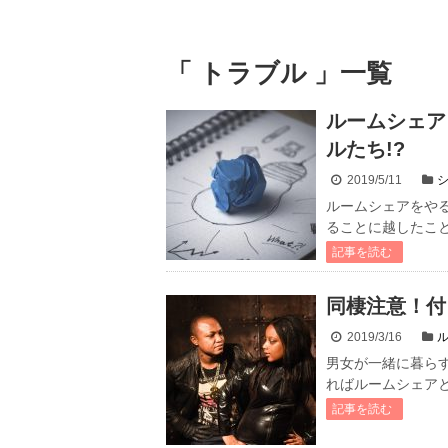
「 トラブル 」一覧
ルームシェア
ルたち!?
2019/5/11
ルームシェアをや
ることに越したこと
記事を読む
同棲注意！付
2019/3/16
男女が一緒に暮ら
ればルームシェアと
記事を読む