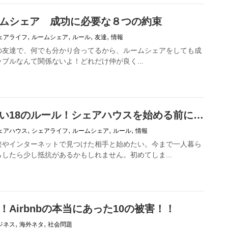
ムシェア 成功に必要な８つの約束
,
,
,
,
ェアライフ
ルームシェア
ルール
友達
情報
の友達で、何でも分かり合ってるから、ルームシェアをしても成
ブルなんて関係ないよ！どれだけ仲が良く...
い18のルール！シェアハウスを始める前に…
,
,
,
,
ェアハウス
シェアライフ
ルームシェア
ルール
情報
達やインターネットで見つけた相手と始めたい。今まで一人暮ら
したら少し抵抗があるかもしれません。初めてしま...
Airbnbの本当にあった10の被害！！
,
,
ジネス
海外ネタ
社会問題