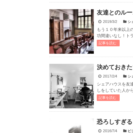
友達とのルー
2019/3/2
シ
もう１０年来以上
功間違いなし！トラ
記事を読む
決めておきた
2017/2/4
シ
シェアハウスを友
しをしていた人から
記事を読む
恐ろしすぎる！
2016/7/4
ビ