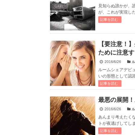
見知らぬ誰かが、
が、これが実現したら
記事を読む
【要注意！】
ために注意す
2016/6/26
ルームシェアデビ
いの形態として認識
記事を読む
最悪の展開！
2016/6/26
あんまり考えたく
トが夜逃げしてしま
記事を読む