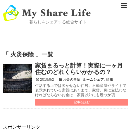
暮らしをシェアする総合サイト
「 火災保険 」一覧
家賃まるっと計算！実際に一ヶ月
住むのどれくらいかかるの？
,
,
2019/9/2
お金の事情
ルームシェア
情報
生活する上では欠かせない住居。不動産屋やサイトで
表示されている家賃はあくまで、家賃、月に支払わな
ければならないお金は、家賃以外にも幾つか項...
記事を読む
スポンサーリンク