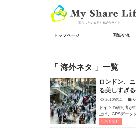
暮らしをシェアする総合サイト
トップページ
国際交流
「 海外ネタ 」一覧
ロンドン、ニ
る美しすぎる
2016/8/11
ドイツの研究者が
上げ、GPSデータ
記事を読む