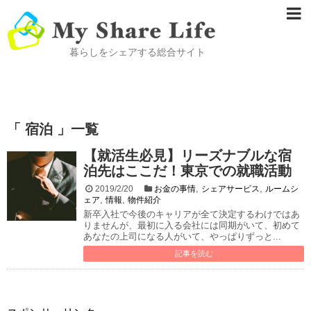
暮らしをシェアする総合サイト
「 宿泊 」一覧
【就活生必見】リーズナブルな宿
泊先はここだ！東京での就職活動
,
,
2019/2/20
お金の事情
シェアサービス
ルームシ
,
,
ェア
情報
物件紹介
新卒入社で今後のキャリアが全て決定するわけではあ
りませんが、最初に入る会社には同期がいて、初めて
あなたの上司になる人がいて、やっぱりずっと...
記事を読む