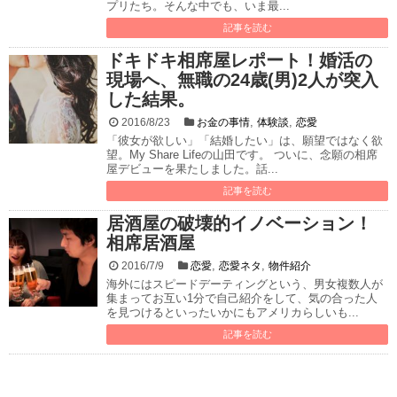
プリたち。そんな中でも、いま最...
記事を読む
ドキドキ相席屋レポート！婚活の
現場へ、無職の24歳(男)2人が突入
した結果。
,
,
2016/8/23
お金の事情
体験談
恋愛
「彼女が欲しい」「結婚したい」は、願望ではなく欲
望。My Share Lifeの山田です。 ついに、念願の相席
屋デビューを果たしました。話...
記事を読む
居酒屋の破壊的イノベーション！
相席居酒屋
,
,
2016/7/9
恋愛
恋愛ネタ
物件紹介
海外にはスピードデーティングという、男女複数人が
集まってお互い1分で自己紹介をして、気の合った人
を見つけるといったいかにもアメリカらしいも...
記事を読む