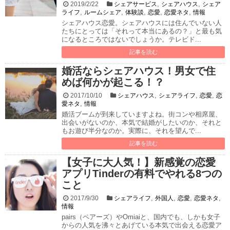
,
,
2019/2/22
シェアサービス
シェアハウス
シェア
,
,
,
,
,
ライフ
ルームシェア
体験談
恋愛
恋愛ネタ
情報
シェアハウス恋愛。シェアハウスには住んでいない人
たちにとっては「それって本当にあるの？」と最も気
になるところではないでしょうか。テレビド...
記事を読む
婚活ならシェアハウス！男女で住
めば何かが起こる！？
,
,
,
2017/10/10
シェアハウス
シェアライフ
恋愛
恋
,
愛ネタ
情報
婚活ブームが到来していますよね。街コンや相席屋、
出会いがないのか、本気で結婚がしたいのか、それと
もお遊び半分なのか。実際に、それを望んで...
記事を読む
【女子に大人気！】新感覚の恋愛
アプリTinderの有料でやれる8つの
こと
,
,
,
,
2017/9/30
シェアライフ
外国人
恋愛
恋愛ネタ
情報
pairs（ペアーズ）やOmiaiと、国内でも、しかも女子
からの人気を沸々とあげている本気で出会える恋愛ア