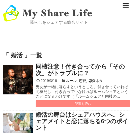
暮らしをシェアする総合サイト
「 婚活 」一覧
同棲注意！付き合ってから「その
次」がトラブルに？
,
,
2019/3/16
ルール
恋愛
恋愛ネタ
男女が一緒に暮らすというところ。付き合っていれば
同棲だし、付き合っていなければルームシェアという
ことになるわけです（「ルームシェアと同棲の...
記事を読む
婚活の舞台はシェアハウスへ。シ
ェアメイトと恋に落ちる6つのポイ
ント