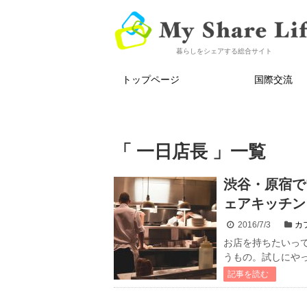
暮らしをシェアする総合サイト
トップページ
国際交流
「 一日店長 」一覧
渋谷・原宿で
ェアキッチン
2016/7/3
カ
お店を持ちたいって
うもの。試しにやっ
記事を読む