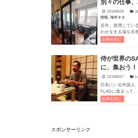
別々の仕事、
2018/8/29
,
情報
海外ネタ
近年、急増してい
わせをする場を共有
記事を読む
侍が世界のSA
に、集おう！
2018/8/27
日本にいる外国人、
FLAGに集まって、
記事を読む
スポンサーリンク