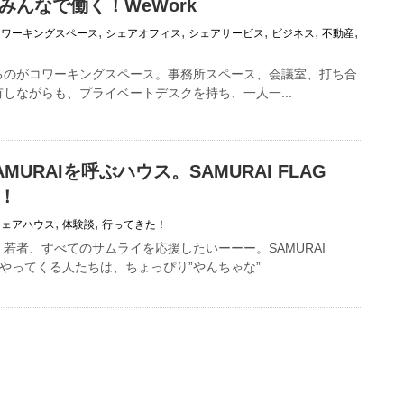
みんなで働く！WeWork
,
,
,
,
,
コワーキングスペース
シェアオフィス
シェアサービス
ビジネス
不動産
るのがコワーキングスペース。事務所スペース、会議室、打ち合
しながらも、プライベートデスクを持ち、一人一...
MURAIを呼ぶハウス。SAMURAI FLAG
！
,
,
シェアハウス
体験談
行ってきた！
若者、すべてのサムライを応援したいーーー。SAMURAI
やってくる人たちは、ちょっぴり”やんちゃな”...